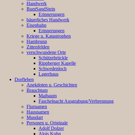
Handwerk
BuntSandStein
Erinnerungen
bäuerliches Handwerk
Eisenbahn
Erinnerungen
Kriege u. Katastrophen
Hambrunn
Zittenfelden
verschwundene Orte
Schützebrückle
Rippberger Kapelle
Schwedenloch
Lagerhaus
Dorfleben
Anekdoten u. Geschichten
Brauchtum
Maibaum
Faschelnacht Ausgrabung/Verbrennung
Flurnamen
Hausnamen
Mundart
Personen u. Originale
Adolf Dolzer
Alois Kuhn