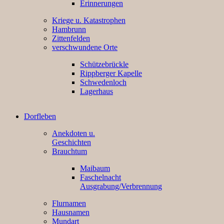
Erinnerungen
Kriege u. Katastrophen
Hambrunn
Zittenfelden
verschwundene Orte
Schützebrückle
Rippberger Kapelle
Schwedenloch
Lagerhaus
Dorfleben
Anekdoten u.
Geschichten
Brauchtum
Maibaum
Faschelnacht
Ausgrabung/Verbrennung
Flurnamen
Hausnamen
Mundart