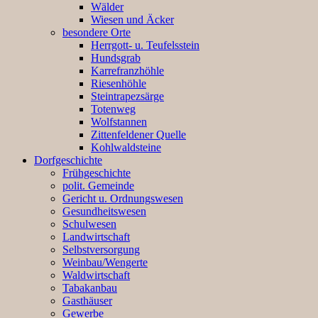
Wälder
Wiesen und Äcker
besondere Orte
Herrgott- u. Teufelsstein
Hundsgrab
Karrefranzhöhle
Riesenhöhle
Steintrapezsärge
Totenweg
Wolfstannen
Zittenfeldener Quelle
Kohlwaldsteine
Dorfgeschichte
Frühgeschichte
polit. Gemeinde
Gericht u. Ordnungswesen
Gesundheitswesen
Schulwesen
Landwirtschaft
Selbstversorgung
Weinbau/Wengerte
Waldwirtschaft
Tabakanbau
Gasthäuser
Gewerbe