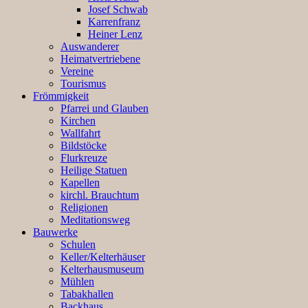
Josef Schwab
Karrenfranz
Heiner Lenz
Auswanderer
Heimatvertriebene
Vereine
Tourismus
Frömmigkeit
Pfarrei und Glauben
Kirchen
Wallfahrt
Bildstöcke
Flurkreuze
Heilige Statuen
Kapellen
kirchl. Brauchtum
Religionen
Meditationsweg
Bauwerke
Schulen
Keller/Kelterhäuser
Kelterhausmuseum
Mühlen
Tabakhallen
Backhaus