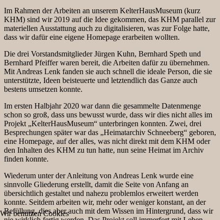
Im Rahmen der Arbeiten an unserem KelterHausMuseum (kurz
KHM) sind wir 2019 auf die Idee gekommen, das KHM parallel zur
materiellen Ausstattung auch zu digitalisieren, was zur Folge hatte,
dass wir dafür eine eigene Homepage erarbeiten wollten.
Die drei Vorstandsmitglieder Jürgen Kuhn, Bernhard Speth und
Bernhard Pfeiffer waren bereit, die Arbeiten dafür zu übernehmen.
Mit Andreas Lenk fanden sie auch schnell die ideale Person, die sie
unterstützte, Ideen beisteuerte und letztendlich das Ganze auch
bestens umsetzen konnte.
Im ersten Halbjahr 2020 war dann die gesammelte Datenmenge
schon so groß, dass uns bewusst wurde, dass wir dies nicht alles im
Projekt „KelterHausMuseum“ unterbringen konnten. Zwei, drei
Besprechungen später war das „Heimatarchiv Schneeberg“ geboren,
eine Homepage, auf der alles, was nicht direkt mit dem KHM oder
den Inhalten des KHM zu tun hatte, nun seine Heimat im Archiv
finden konnte.
Wiederum unter der Anleitung von Andreas Lenk wurde eine
sinnvolle Gliederung erstellt, damit die Seite von Anfang an
übersichtlich gestaltet und nahezu problemlos erweitert werden
konnte. Seitdem arbeiten wir, mehr oder weniger konstant, an der
Befüllung, dies aber auch mit dem Wissen im Hintergrund, dass wir
Wir benutzen Cookies
nie wirklich fertig werden. Das Projekt soll immerfort mit Leben