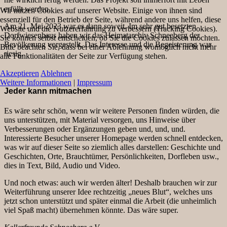
erfüllt werden.
Wir nutzen Cookies auf unserer Website. Einige von ihnen sind
essenziell für den Betrieb der Seite, während andere uns helfen, diese
Am 21. Mai 2023 war es dann soweit. Im sehr gut besetzten
Website und die Nutzererfahrung zu verbessern (Tracking Cookies).
Dorfwiesenhaus haben wir das Heimatarchiv Schneeberg der
Sie können selbst entscheiden, ob Sie die Cookies zulassen möchten.
Bevölkerung vorgestellt. Das Interesse und die Begeisterung war
Bitte beachten Sie, dass bei einer Ablehnung womöglich nicht mehr
riesig.
alle Funktionalitäten der Seite zur Verfügung stehen.
Akzeptieren
Ablehnen
Weitere Informationen
|
Impressum
Jeder kann mitmachen
Es wäre sehr schön, wenn wir weitere Personen finden würden, die
uns unterstützen, mit Material versorgen, uns Hinweise über
Verbesserungen oder Ergänzungen geben und, und, und.
Interessierte Besucher unserer Homepage werden schnell entdecken,
was wir auf dieser Seite so ziemlich alles darstellen: Geschichte und
Geschichten, Orte, Brauchtümer, Persönlichkeiten, Dorfleben usw.,
dies in Text, Bild, Audio und Video.
Und noch etwas: auch wir werden älter! Deshalb brauchen wir zur
Weiterführung unserer Idee rechtzeitig „neues Blut“, welches uns
jetzt schon unterstützt und später einmal die Arbeit (die unheimlich
viel Spaß macht) übernehmen könnte. Das wäre super.