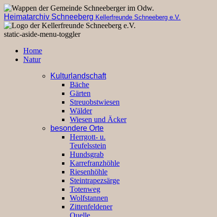
Heimatarchiv Schneeberg
Kellerfreunde Schneeberg e.V.
static-aside-menu-toggler
Home
Natur
Kulturlandschaft
Bäche
Gärten
Streuobstwiesen
Wälder
Wiesen und Äcker
besondere Orte
Herrgott- u.
Teufelsstein
Hundsgrab
Karrefranzhöhle
Riesenhöhle
Steintrapezsärge
Totenweg
Wolfstannen
Zittenfeldener
Quelle