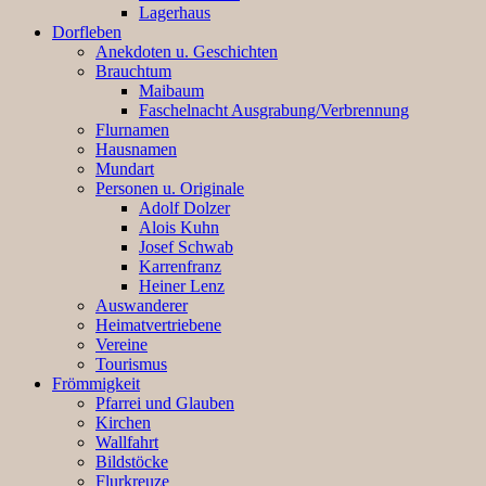
Lagerhaus
Dorfleben
Anekdoten u. Geschichten
Brauchtum
Maibaum
Faschelnacht Ausgrabung/Verbrennung
Flurnamen
Hausnamen
Mundart
Personen u. Originale
Adolf Dolzer
Alois Kuhn
Josef Schwab
Karrenfranz
Heiner Lenz
Auswanderer
Heimatvertriebene
Vereine
Tourismus
Frömmigkeit
Pfarrei und Glauben
Kirchen
Wallfahrt
Bildstöcke
Flurkreuze