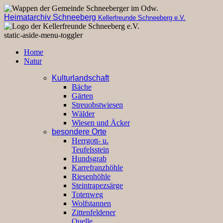
Heimatarchiv Schneeberg
Kellerfreunde Schneeberg e.V.
static-aside-menu-toggler
Home
Natur
Kulturlandschaft
Bäche
Gärten
Streuobstwiesen
Wälder
Wiesen und Äcker
besondere Orte
Herrgott- u.
Teufelsstein
Hundsgrab
Karrefranzhöhle
Riesenhöhle
Steintrapezsärge
Totenweg
Wolfstannen
Zittenfeldener
Quelle