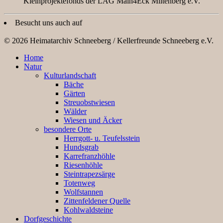
Kleinprojektefonds der LAG Main4Eck Miltenberg e.V.
Besucht uns auch auf
© 2026 Heimatarchiv Schneeberg / Kellerfreunde Schneeberg e.V.
Home
Natur
Kulturlandschaft
Bäche
Gärten
Streuobstwiesen
Wälder
Wiesen und Äcker
besondere Orte
Herrgott- u. Teufelsstein
Hundsgrab
Karrefranzhöhle
Riesenhöhle
Steintrapezsärge
Totenweg
Wolfstannen
Zittenfeldener Quelle
Kohlwaldsteine
Dorfgeschichte