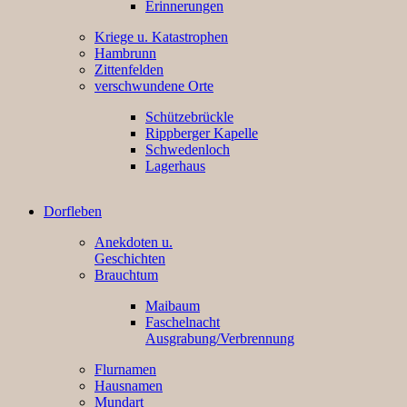
Erinnerungen
Kriege u. Katastrophen
Hambrunn
Zittenfelden
verschwundene Orte
Schützebrückle
Rippberger Kapelle
Schwedenloch
Lagerhaus
Dorfleben
Anekdoten u.
Geschichten
Brauchtum
Maibaum
Faschelnacht
Ausgrabung/Verbrennung
Flurnamen
Hausnamen
Mundart