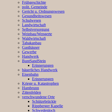
Frühgeschichte
polit. Gemeinde
Gericht u. Ordnungswesen
Gesundheitswesen
Schulwesen
Landwirtschaft
Selbstversorgung
Weinbau/Wengerte
Waldwirtschaft
Tabakanbau
Gasthäuser
Gewerbe
Handwerk
BuntSandStein
Erinnerungen
bäuerliches Handwerk
Eisenbahn
Erinnerungen
Kriege u. Katastrophen
Hambrunn
Zittenfelden
verschwundene Orte
Schützebrückle
Rippberger Kapelle
Schwedenloch