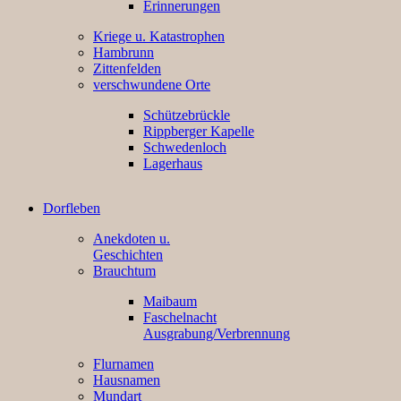
Erinnerungen
Kriege u. Katastrophen
Hambrunn
Zittenfelden
verschwundene Orte
Schützebrückle
Rippberger Kapelle
Schwedenloch
Lagerhaus
Dorfleben
Anekdoten u.
Geschichten
Brauchtum
Maibaum
Faschelnacht
Ausgrabung/Verbrennung
Flurnamen
Hausnamen
Mundart