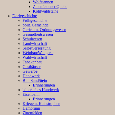
Wolfstannen
Zittenfeldener Quelle
Kohlwaldsteine
Dorfgeschichte
Frühgeschichte
polit. Gemeinde
Gericht u. Ordnungswesen
Gesundheitswesen
Schulwesen
Landwirtschaft
Selbstversorgung
Weinbau/Wengerte
Waldwirtschaft
Tabakanbau
Gasthäuser
Gewerbe
Handwerk
BuntSandStein
Erinnerungen
bäuerliches Handwerk
Eisenbahn
Erinnerungen
Kriege u. Katastrophen
Hambrunn
Zittenfelden