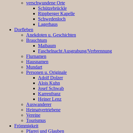
verschwundene Orte
Schützebrückle
Rippberger Kapelle
Schwedenloch
Lagerhaus
Dorfleben
Anekdoten u. Geschichten
Brauchtum
Maibaum
Faschelnacht Ausgrabung/Verbrennung
Flurnamen
Hausnamen
Mundart
Personen u. Originale
Adolf Dolzer
Alois Kuhn
Josef Schwab
Karrenfranz
Heiner Lenz
Auswanderer
Heimatvertriebene
Vereine
Tourismus
Frömmigkeit
Pfarrei und Glauben