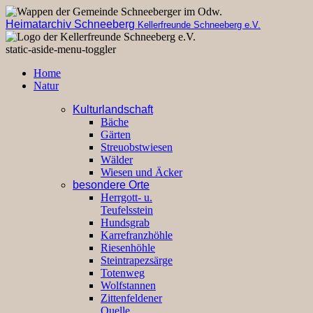
Heimatarchiv Schneeberg
Kellerfreunde Schneeberg e.V.
static-aside-menu-toggler
Home
Natur
Kulturlandschaft
Bäche
Gärten
Streuobstwiesen
Wälder
Wiesen und Äcker
besondere Orte
Herrgott- u.
Teufelsstein
Hundsgrab
Karrefranzhöhle
Riesenhöhle
Steintrapezsärge
Totenweg
Wolfstannen
Zittenfeldener
Quelle