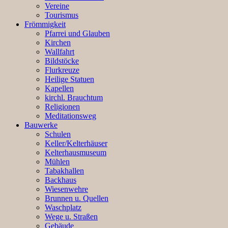
Vereine
Tourismus
Frömmigkeit
Pfarrei und Glauben
Kirchen
Wallfahrt
Bildstöcke
Flurkreuze
Heilige Statuen
Kapellen
kirchl. Brauchtum
Religionen
Meditationsweg
Bauwerke
Schulen
Keller/Kelterhäuser
Kelterhausmuseum
Mühlen
Tabakhallen
Backhaus
Wiesenwehre
Brunnen u. Quellen
Waschplatz
Wege u. Straßen
Gebäude