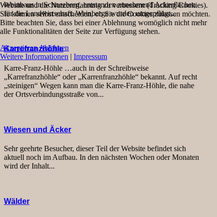
Weinbaus in Schneeberg, entstanden zunehmend Ackerflächen
Website und die Nutzererfahrung zu verbessern (Tracking Cookies).
für die Landwirtschaft. Weinberge wurden umgepflügt...
Sie können selbst entscheiden, ob Sie die Cookies zulassen möchten.
Bitte beachten Sie, dass bei einer Ablehnung womöglich nicht mehr
alle Funktionalitäten der Seite zur Verfügung stehen.
Akzeptieren
Ablehnen
Karrefranzhöhle
Weitere Informationen
|
Impressum
Karre-Franz-Höhle …auch in der Schreibweise
„Karrefranzhöhle“ oder „Karrenfranzhöhle“ bekannt. Auf recht
„steinigen“ Wegen kann man die Karre-Franz-Höhle, die nahe
der Ortsverbindungsstraße von...
Wiesen und Äcker
Sehr geehrte Besucher, dieser Teil der Website befindet sich
aktuell noch im Aufbau. In den nächsten Wochen oder Monaten
wird der Inhalt...
Wälder