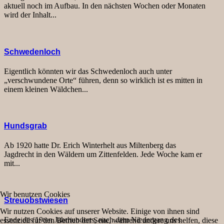
aktuell noch im Aufbau. In den nächsten Wochen oder Monaten
wird der Inhalt...
Schwedenloch
Eigentlich könnten wir das Schwedenloch auch unter
„verschwundene Orte“ führen, denn so wirklich ist es mitten in
einem kleinen Wäldchen...
Hundsgrab
Ab 1920 hatte Dr. Erich Winterhelt aus Miltenberg das
Jagdrecht in den Wäldern um Zittenfelden. Jede Woche kam er
mit...
Wir benutzen Cookies
Streuobstwiesen
Wir nutzen Cookies auf unserer Website. Einige von ihnen sind
Ende des 19ten Jahrhunderts, nach dem Niedergang des
essenziell für den Betrieb der Seite, während andere uns helfen, diese