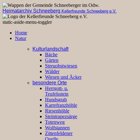
Heimatarchiv Schneeberg
Kellerfreunde Schneeberg e.V.
static-aside-menu-toggler
Home
Natur
Kulturlandschaft
Bäche
Gärten
Streuobstwiesen
Wälder
Wiesen und Äcker
besondere Orte
Herrgott- u.
Teufelsstein
Hundsgrab
Karrefranzhöhle
Riesenhöhle
Steintrapezsärge
Totenweg
Wolfstannen
Zittenfeldener
Quelle