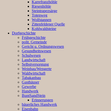
Karrefranzhöhle
Riesenhöhle
Steintrapezsärge
Totenweg
Wolfstannen
Zittenfeldener Quelle
Kohlwaldsteine
Dorfgeschichte
Frühgeschichte
polit. Gemeinde
Gericht u. Ordnungswesen
Gesundheitswesen
Schulwesen
Landwirtschaft
Selbstversorgung
Weinbau/Wengerte
Waldwirtschaft
Tabakanbau
Gasthäuser
Gewerbe
Handwerk
BuntSandStein
Erinnerungen
bäuerliches Handwerk
Eisenbahn