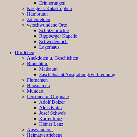
Erinnerungen
Kriege u. Katastrophen
Hambrunn
Zittenfelden
verschwundene Orte
Schützebrückle
Rippberger Kapelle
Schwedenloch
Lagerhaus
Dorfleben
Anekdoten u. Geschichten
Brauchtum
Maibaum
Faschelnacht Ausgrabung/Verbrennung
Flurnamen
Hausnamen
Mundart
Personen u. Originale
Adolf Dolzer
Alois Kuhn
Josef Schwab
Karrenfranz
Heiner Lenz
Auswanderer
Heimatvertriebene