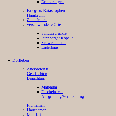
Erinnerungen
Kriege u. Katastrophen
Hambrunn
Zittenfelden
verschwundene Orte
Schützebrückle
Rippberger Kapelle
Schwedenloch
Lagerhaus
Dorfleben
Anekdoten u.
Geschichten
Brauchtum
Maibaum
Faschelnacht
Ausgrabung/Verbrennung
Flurnamen
Hausnamen
Mundart