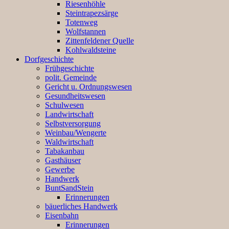
Riesenhöhle
Steintrapezsärge
Totenweg
Wolfstannen
Zittenfeldener Quelle
Kohlwaldsteine
Dorfgeschichte
Frühgeschichte
polit. Gemeinde
Gericht u. Ordnungswesen
Gesundheitswesen
Schulwesen
Landwirtschaft
Selbstversorgung
Weinbau/Wengerte
Waldwirtschaft
Tabakanbau
Gasthäuser
Gewerbe
Handwerk
BuntSandStein
Erinnerungen
bäuerliches Handwerk
Eisenbahn
Erinnerungen