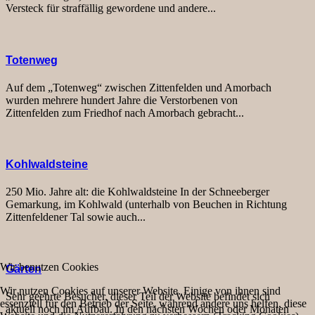
Versteck für straffällig gewordene und andere...
Totenweg
Auf dem „Totenweg“ zwischen Zittenfelden und Amorbach
wurden mehrere hundert Jahre die Verstorbenen von
Zittenfelden zum Friedhof nach Amorbach gebracht...
Kohlwaldsteine
250 Mio. Jahre alt: die Kohlwaldsteine In der Schneeberger
Gemarkung, im Kohlwald (unterhalb von Beuchen in Richtung
Zittenfeldener Tal sowie auch...
Wir benutzen Cookies
Gärten
Wir nutzen Cookies auf unserer Website. Einige von ihnen sind
Sehr geehrte Besucher, dieser Teil der Website befindet sich
essenziell für den Betrieb der Seite, während andere uns helfen, diese
aktuell noch im Aufbau. In den nächsten Wochen oder Monaten