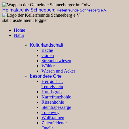
Heimatarchiv Schneeberg
Kellerfreunde Schneeberg e.V.
static-aside-menu-toggler
Home
Natur
Kulturlandschaft
Bäche
Gärten
Streuobstwiesen
Wälder
Wiesen und Äcker
besondere Orte
Herrgott- u.
Teufelsstein
Hundsgrab
Karrefranzhöhle
Riesenhöhle
Steintrapezsärge
Totenweg
Wolfstannen
Zittenfeldener
Quelle