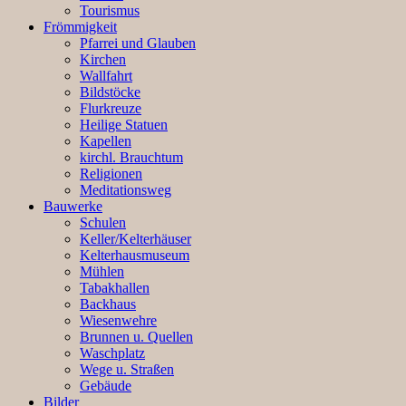
Tourismus
Frömmigkeit
Pfarrei und Glauben
Kirchen
Wallfahrt
Bildstöcke
Flurkreuze
Heilige Statuen
Kapellen
kirchl. Brauchtum
Religionen
Meditationsweg
Bauwerke
Schulen
Keller/Kelterhäuser
Kelterhausmuseum
Mühlen
Tabakhallen
Backhaus
Wiesenwehre
Brunnen u. Quellen
Waschplatz
Wege u. Straßen
Gebäude
Bilder