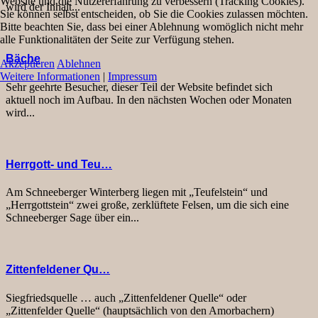
Website und die Nutzererfahrung zu verbessern (Tracking Cookies).
wird der Inhalt...
Sie können selbst entscheiden, ob Sie die Cookies zulassen möchten.
Bitte beachten Sie, dass bei einer Ablehnung womöglich nicht mehr
alle Funktionalitäten der Seite zur Verfügung stehen.
Bäche
Akzeptieren
Ablehnen
Weitere Informationen
|
Impressum
Sehr geehrte Besucher, dieser Teil der Website befindet sich
aktuell noch im Aufbau. In den nächsten Wochen oder Monaten
wird...
Herrgott- und Teu…
Am Schneeberger Winterberg liegen mit „Teufelstein“ und
„Herrgottstein“ zwei große, zerklüftete Felsen, um die sich eine
Schneeberger Sage über ein...
Zittenfeldener Qu…
Siegfriedsquelle … auch „Zittenfeldener Quelle“ oder
„Zittenfelder Quelle“ (hauptsächlich von den Amorbachern)