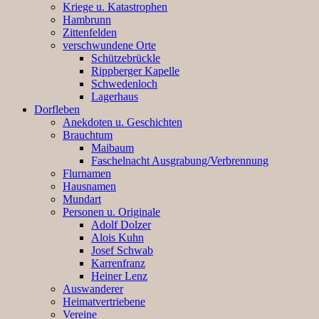
Kriege u. Katastrophen
Hambrunn
Zittenfelden
verschwundene Orte
Schützebrückle
Rippberger Kapelle
Schwedenloch
Lagerhaus
Dorfleben
Anekdoten u. Geschichten
Brauchtum
Maibaum
Faschelnacht Ausgrabung/Verbrennung
Flurnamen
Hausnamen
Mundart
Personen u. Originale
Adolf Dolzer
Alois Kuhn
Josef Schwab
Karrenfranz
Heiner Lenz
Auswanderer
Heimatvertriebene
Vereine