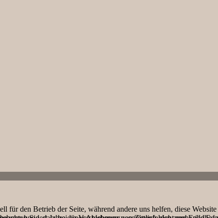
ell für den Betrieb der Seite, während andere uns helfen, diese Websit
ere hundert Jahre die Verstorbenen von Zittenfelden zum Friedhof na
 beachten Sie, dass bei einer Ablehnung womöglich nicht mehr alle Funk