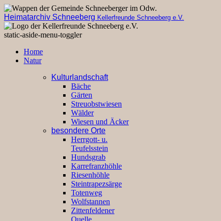
Heimatarchiv Schneeberg
Kellerfreunde Schneeberg e.V.
static-aside-menu-toggler
Home
Natur
Kulturlandschaft
Bäche
Gärten
Streuobstwiesen
Wälder
Wiesen und Äcker
besondere Orte
Herrgott- u.
Teufelsstein
Hundsgrab
Karrefranzhöhle
Riesenhöhle
Steintrapezsärge
Totenweg
Wolfstannen
Zittenfeldener
Quelle