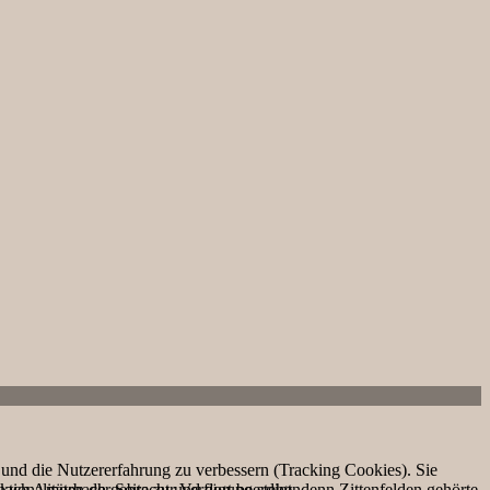
e und die Nutzererfahrung zu verbessern (Tracking Cookies). Sie
ch Amorbach gebracht und dort beerdigt, denn Zittenfelden gehörte
tionalitäten der Seite zur Verfügung stehen.