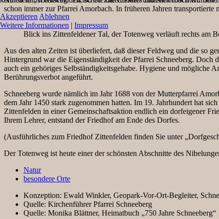
schon immer zur Pfarrei Amorbach. In früheren Jahren transportierte
Akzeptieren
Ablehnen
Weitere Informationen
|
Impressum
Blick ins Zittenfeldener Tal, der Totenweg verläuft rechts am B
Aus den alten Zeiten ist überliefert, daß dieser Feldweg und die so g
Hintergrund war die Eigenständigkeit der Pfarrei Schneeberg. Doch da
auch ein gehöriges Selbständigkeitsgehabe. Hygiene und mögliche An
Berührungsverbot angeführt.
Schneeberg wurde nämlich im Jahr 1688 von der Mutterpfarrei Amorbac
dem Jahr 1450 stark zugenommen hatten. Im 19. Jahrhundert hat sich
Zittenfelden in einer Gemeinschaftsaktion endlich ein dorfeigener Fr
Ihrem Lehrer, entstand der Friedhof am Ende des Dorfes.
(Ausführliches zum Friedhof Zittenfelden finden Sie unter „Dorfgesch
Der Totenweg ist heute einer der schönsten Abschnitte des Nibelung
Natur
besondere Orte
Konzeption:
Ewald Winkler, Geopark-Vor-Ort-Begleiter, Schn
Quelle:
Kirchenführer Pfarrei Schneeberg
Quelle:
Monika Blättner, Heimatbuch „750 Jahre Schneeberg“