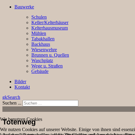
Bauwerke
Schulen
Keller/Kelterhäuser
Kelterhausmuseum
Mühlen
Tabakhallen
Backhaus
Wiesenwehre
Brunnen u. Quellen
Waschplatz
Wege u. Straßen
Gebäude
Bilder
Kontakt
gkSearch
Suchen ...
Wir benutzen Cookies
Totenweg
Wir nutzen Cookies auf unserer Website. Einige von ihnen sind essenzi
Auf dem „Totenweg“ zwischen Zittenfelden und Amorbach wurden mehr
können selbst entscheiden, ob Sie die Cookies zulassen möchten. Bitte