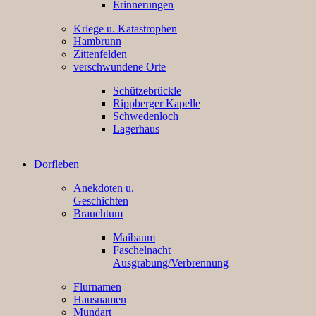
Erinnerungen
Kriege u. Katastrophen
Hambrunn
Zittenfelden
verschwundene Orte
Schützebrückle
Rippberger Kapelle
Schwedenloch
Lagerhaus
Dorfleben
Anekdoten u.
Geschichten
Brauchtum
Maibaum
Faschelnacht
Ausgrabung/Verbrennung
Flurnamen
Hausnamen
Mundart