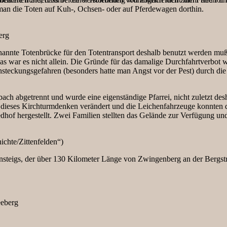
 man die Toten auf Kuh-, Ochsen- oder auf Pferdewagen dorthin.
erg
enannte Totenbrücke für den Totentransport deshalb benutzt werden mußt
s war es nicht allein. Die Gründe für das damalige Durchfahrtverbot w
steckungsgefahren (besonders hatte man Angst vor der Pest) durch di
h abgetrennt und wurde eine eigenständige Pfarrei, nicht zuletzt desha
 dieses Kirchturmdenken verändert und die Leichenfahrzeuge konnten 
iedhof hergestellt. Zwei Familien stellten das Gelände zur Verfügung un
ichte/Zittenfelden“)
ensteigs, der über 130 Kilometer Länge von Zwingenberg an der Bergst
eeberg