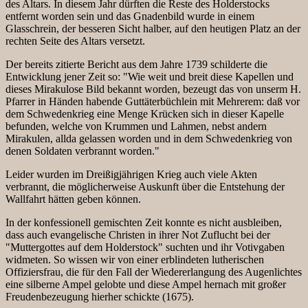
des Altars. In diesem Jahr dürften die Reste des Holderstocks
entfernt worden sein und das Gnadenbild wurde in einem
Glasschrein, der besseren Sicht halber, auf den heutigen Platz an der
rechten Seite des Altars versetzt.
Der bereits zitierte Bericht aus dem Jahre 1739 schilderte die
Entwicklung jener Zeit so: "Wie weit und breit diese Kapellen und
dieses Mirakulose Bild bekannt worden, bezeugt das von unserm H.
Pfarrer in Händen habende Guttäterbüchlein mit Mehrerem: daß vor
dem Schwedenkrieg eine Menge Krücken sich in dieser Kapelle
befunden, welche von Krummen und Lahmen, nebst andern
Mirakulen, allda gelassen worden und in dem Schwedenkrieg von
denen Soldaten verbrannt worden."
Leider wurden im Dreißigjährigen Krieg auch viele Akten
verbrannt, die möglicherweise Auskunft über die Entstehung der
Wallfahrt hätten geben können.
In der konfessionell gemischten Zeit konnte es nicht ausbleiben,
dass auch evangelische Christen in ihrer Not Zuflucht bei der
"Muttergottes auf dem Holderstock" suchten und ihr Votivgaben
widmeten. So wissen wir von einer erblindeten lutherischen
Offiziersfrau, die für den Fall der Wiedererlangung des Augenlichtes
eine silberne Ampel gelobte und diese Ampel hernach mit großer
Freudenbezeugung hierher schickte (1675).