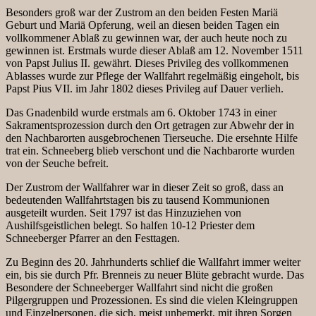
Besonders groß war der Zustrom an den beiden Festen Mariä
Geburt und Mariä Opferung, weil an diesen beiden Tagen ein
vollkommener Ablaß zu gewinnen war, der auch heute noch zu
gewinnen ist. Erstmals wurde dieser Ablaß am 12. November 1511
von Papst Julius II. gewährt. Dieses Privileg des vollkommenen
Ablasses wurde zur Pflege der Wallfahrt regelmäßig eingeholt, bis
Papst Pius VII. im Jahr 1802 dieses Privileg auf Dauer verlieh.
Das Gnadenbild wurde erstmals am 6. Oktober 1743 in einer
Sakramentsprozession durch den Ort getragen zur Abwehr der in
den Nachbarorten ausgebrochenen Tierseuche. Die ersehnte Hilfe
trat ein. Schneeberg blieb verschont und die Nachbarorte wurden
von der Seuche befreit.
Der Zustrom der Wallfahrer war in dieser Zeit so groß, dass an
bedeutenden Wallfahrtstagen bis zu tausend Kommunionen
ausgeteilt wurden. Seit 1797 ist das Hinzuziehen von
Aushilfsgeistlichen belegt. So halfen 10-12 Priester dem
Schneeberger Pfarrer an den Festtagen.
Zu Beginn des 20. Jahrhunderts schlief die Wallfahrt immer weiter
ein, bis sie durch Pfr. Brenneis zu neuer Blüte gebracht wurde. Das
Besondere der Schneeberger Wallfahrt sind nicht die großen
Pilgergruppen und Prozessionen. Es sind die vielen Kleingruppen
und Einzelpersonen, die sich, meist unbemerkt, mit ihren Sorgen