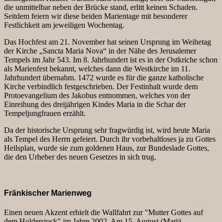
die unmittelbar neben der Brücke stand, erlitt keinen Schaden.
Seitdem feiern wir diese beiden Marientage mit besonderer
Festlichkeit am jeweiligen Wochentag.
Das Hochfest am 21. November hat seinen Ursprung im Weihetag
der Kirche „Sancta Maria Nova“ in der Nähe des Jerusalemer
Tempels im Jahr 543. Im 8. Jahrhundert ist es in der Ostkriche schon
als Marienfest bekannt, welches dann die Westkirche im 11.
Jahrhundert übernahm. 1472 wurde es für die ganze katholische
Kirche verbindlich festgeschrieben. Der Festinhalt wurde dem
Protoevangelium des Jakobus entnommen, welches von der
Einreihung des dreijährigen Kindes Maria in die Schar der
Tempeljungfrauen erzählt.
Da der historische Ursprung sehr fragwürdig ist, wird heute Maria
als Tempel des Herrn gefeiert. Durch ihr vorbehaltloses ja zu Gottes
Heilsplan, wurde sie zum goldenen Haus, zur Bundeslade Gottes,
die den Urheber des neuen Gesetzes in sich trug.
Fränkischer Marienweg
Einen neuen Akzent erhielt die Wallfahrt zur "Mutter Gottes auf
dem Holderstock" im Jahre 2002. Am 15. August (Mariä