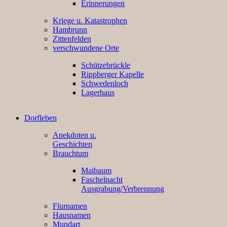
Erinnerungen
Kriege u. Katastrophen
Hambrunn
Zittenfelden
verschwundene Orte
Schützebrückle
Rippberger Kapelle
Schwedenloch
Lagerhaus
Dorfleben
Anekdoten u.
Geschichten
Brauchtum
Maibaum
Faschelnacht
Ausgrabung/Verbrennung
Flurnamen
Hausnamen
Mundart