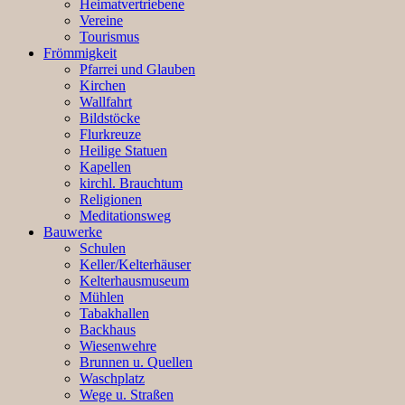
Heimatvertriebene
Vereine
Tourismus
Frömmigkeit
Pfarrei und Glauben
Kirchen
Wallfahrt
Bildstöcke
Flurkreuze
Heilige Statuen
Kapellen
kirchl. Brauchtum
Religionen
Meditationsweg
Bauwerke
Schulen
Keller/Kelterhäuser
Kelterhausmuseum
Mühlen
Tabakhallen
Backhaus
Wiesenwehre
Brunnen u. Quellen
Waschplatz
Wege u. Straßen