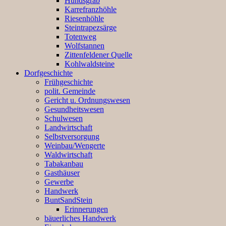
Hundsgrab
Karrefranzhöhle
Riesenhöhle
Steintrapezsärge
Totenweg
Wolfstannen
Zittenfeldener Quelle
Kohlwaldsteine
Dorfgeschichte
Frühgeschichte
polit. Gemeinde
Gericht u. Ordnungswesen
Gesundheitswesen
Schulwesen
Landwirtschaft
Selbstversorgung
Weinbau/Wengerte
Waldwirtschaft
Tabakanbau
Gasthäuser
Gewerbe
Handwerk
BuntSandStein
Erinnerungen
bäuerliches Handwerk