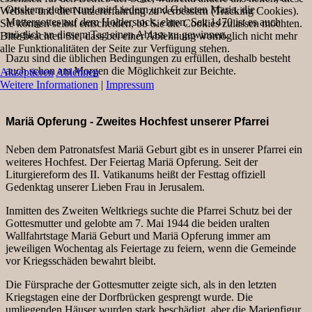
Ortskern ziehen und mit Liedern und Gebeten Maria, die
Website und die Nutzererfahrung zu verbessern (Tracking Cookies).
Muttergottes auf dem Holderstock, ehren. Seit 1470 ist es auch
Sie können selbst entscheiden, ob Sie die Cookies zulassen möchten.
möglich an diesem Tag einen Ablass zu gewinnen.
Bitte beachten Sie, dass bei einer Ablehnung womöglich nicht mehr
alle Funktionalitäten der Seite zur Verfügung stehen.
Dazu sind die üblichen Bedingungen zu erfüllen, deshalb besteht
auch schon am Morgen die Möglichkeit zur Beichte.
Akzeptieren
Ablehnen
Weitere Informationen
|
Impressum
Mariä Opferung - Zweites Hochfest unserer Pfarrei
Neben dem Patronatsfest Mariä Geburt gibt es in unserer Pfarrei ein
weiteres Hochfest. Der Feiertag Mariä Opferung. Seit der
Liturgiereform des II. Vatikanums heißt der Festtag offiziell
Gedenktag unserer Lieben Frau in Jerusalem.
Inmitten des Zweiten Weltkriegs suchte die Pfarrei Schutz bei der
Gottesmutter und gelobte am 7. Mai 1944 die beiden uralten
Wallfahrtstage Mariä Geburt und Mariä Opferung immer am
jeweiligen Wochentag als Feiertage zu feiern, wenn die Gemeinde
vor Kriegsschäden bewahrt bleibt.
Die Fürsprache der Gottesmutter zeigte sich, als in den letzten
Kriegstagen eine der Dorfbrücken gesprengt wurde. Die
umliegenden Häuser wurden stark beschädigt, aber die Marienfigur,