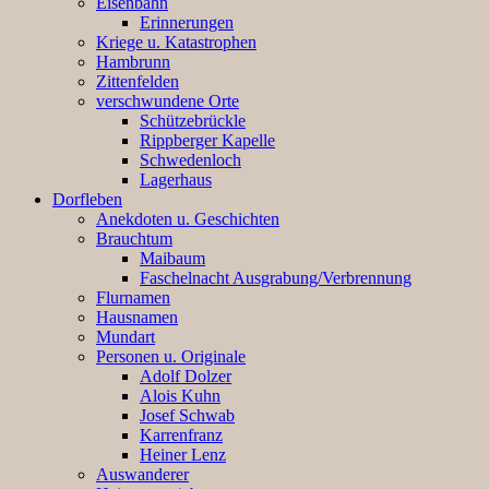
Eisenbahn
Erinnerungen
Kriege u. Katastrophen
Hambrunn
Zittenfelden
verschwundene Orte
Schützebrückle
Rippberger Kapelle
Schwedenloch
Lagerhaus
Dorfleben
Anekdoten u. Geschichten
Brauchtum
Maibaum
Faschelnacht Ausgrabung/Verbrennung
Flurnamen
Hausnamen
Mundart
Personen u. Originale
Adolf Dolzer
Alois Kuhn
Josef Schwab
Karrenfranz
Heiner Lenz
Auswanderer