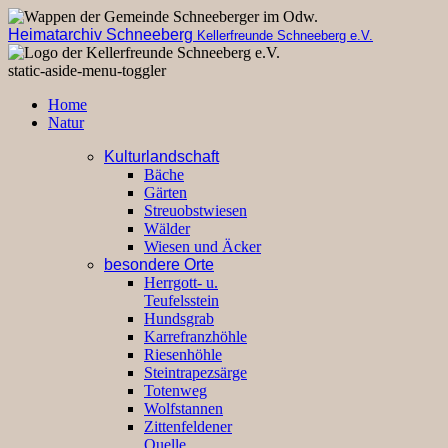
Heimatarchiv Schneeberg
Kellerfreunde Schneeberg e.V.
static-aside-menu-toggler
Home
Natur
Kulturlandschaft
Bäche
Gärten
Streuobstwiesen
Wälder
Wiesen und Äcker
besondere Orte
Herrgott- u.
Teufelsstein
Hundsgrab
Karrefranzhöhle
Riesenhöhle
Steintrapezsärge
Totenweg
Wolfstannen
Zittenfeldener
Quelle