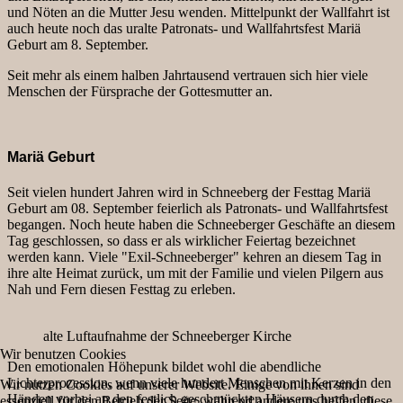
und Nöten an die Mutter Jesu wenden. Mittelpunkt der Wallfahrt ist
auch heute noch das uralte Patronats- und Wallfahrtsfest Mariä
Geburt am 8. September.
Seit mehr als einem halben Jahrtausend vertrauen sich hier viele
Menschen der Fürsprache der Gottesmutter an.
Mariä Geburt
Seit vielen hundert Jahren wird in Schneeberg der Festtag Mariä
Geburt am 08. September feierlich als Patronats- und Wallfahrtsfest
begangen. Noch heute haben die Schneeberger Geschäfte an diesem
Tag geschlossen, so dass er als wirklicher Feiertag bezeichnet
werden kann. Viele "Exil-Schneeberger" kehren an diesem Tag in
ihre alte Heimat zurück, um mit der Familie und vielen Pilgern aus
Nah und Fern diesen Festtag zu erleben.
alte Luftaufnahme der Schneeberger Kirche
Wir benutzen Cookies
Den emotionalen Höhepunk bildet wohl die abendliche
Lichterprozession, wenn viele hundert Menschen mit Kerzen in den
Wir nutzen Cookies auf unserer Website. Einige von ihnen sind
Händen vorbei an den festlich geschmückten Häusern durch den
essenziell für den Betrieb der Seite, während andere uns helfen, diese