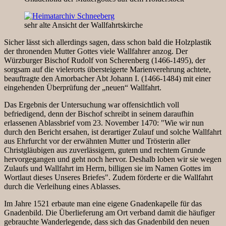
sehr alte Ansicht der Wallfahrtskirche
Sicher lässt sich allerdings sagen, dass schon bald die Holzplastik
der thronenden Mutter Gottes viele Wallfahrer anzog. Der
Würzburger Bischof Rudolf von Scherenberg (1466-1495), der
sorgsam auf die vielerorts übersteigerte Marienverehrung achtete,
beauftragte den Amorbacher Abt Johann I. (1466-1484) mit einer
eingehenden Überprüfung der „neuen“ Wallfahrt.
Das Ergebnis der Untersuchung war offensichtlich voll
befriedigend, denn der Bischof schreibt in seinem daraufhin
erlassenen Ablassbrief vom 23. November 1470: "Wie wir nun
durch den Bericht ersahen, ist derartiger Zulauf und solche Wallfahrt
aus Ehrfurcht vor der erwähnten Mutter und Trösterin aller
Christgläubigen aus zuverlässigem, gutem und rechtem Grunde
hervorgegangen und geht noch hervor. Deshalb loben wir sie wegen
Zulaufs und Wallfahrt im Herrn, billigen sie im Namen Gottes im
Wortlaut dieses Unseres Briefes". Zudem förderte er die Wallfahrt
durch die Verleihung eines Ablasses.
Im Jahre 1521 erbaute man eine eigene Gnadenkapelle für das
Gnadenbild. Die Überlieferung am Ort verband damit die häufiger
gebrauchte Wanderlegende, dass sich das Gnadenbild den neuen