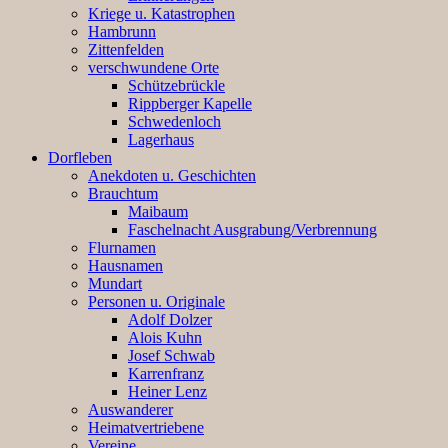
Kriege u. Katastrophen
Hambrunn
Zittenfelden
verschwundene Orte
Schützebrückle
Rippberger Kapelle
Schwedenloch
Lagerhaus
Dorfleben
Anekdoten u. Geschichten
Brauchtum
Maibaum
Faschelnacht Ausgrabung/Verbrennung
Flurnamen
Hausnamen
Mundart
Personen u. Originale
Adolf Dolzer
Alois Kuhn
Josef Schwab
Karrenfranz
Heiner Lenz
Auswanderer
Heimatvertriebene
Vereine