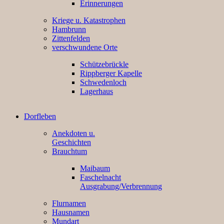
Erinnerungen
Kriege u. Katastrophen
Hambrunn
Zittenfelden
verschwundene Orte
Schützebrückle
Rippberger Kapelle
Schwedenloch
Lagerhaus
Dorfleben
Anekdoten u.
Geschichten
Brauchtum
Maibaum
Faschelnacht
Ausgrabung/Verbrennung
Flurnamen
Hausnamen
Mundart