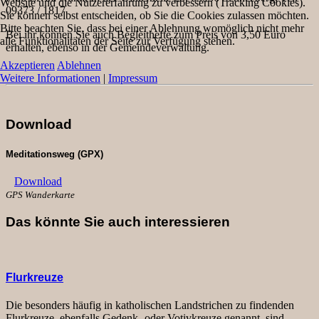
Website und die Nutzererfahrung zu verbessern (Tracking Cookies).
09373 / 1817
Sie können selbst entscheiden, ob Sie die Cookies zulassen möchten.
Bitte beachten Sie, dass bei einer Ablehnung womöglich nicht mehr
Bei ihr können Sie auch Begleithefte zum Preis von 3,50 Euro
alle Funktionalitäten der Seite zur Verfügung stehen.
erhalten, ebenso in der Gemeindeverwaltung.
Akzeptieren
Ablehnen
Weitere Informationen
|
Impressum
Download
Meditationsweg (GPX)
Download
GPS Wanderkarte
Das könnte Sie auch interessieren
Flurkreuze
Die besonders häufig in katholischen Landstrichen zu findenden
Flurkreuze, ebenfalls Gedenk- oder Votivkreuze genannt, sind