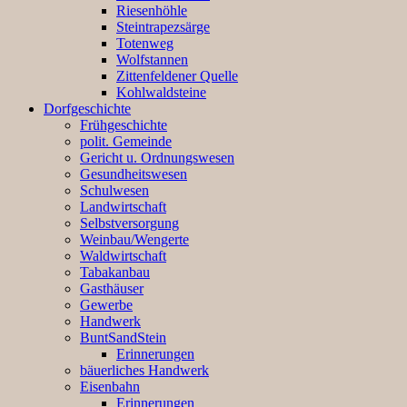
Riesenhöhle
Steintrapezsärge
Totenweg
Wolfstannen
Zittenfeldener Quelle
Kohlwaldsteine
Dorfgeschichte
Frühgeschichte
polit. Gemeinde
Gericht u. Ordnungswesen
Gesundheitswesen
Schulwesen
Landwirtschaft
Selbstversorgung
Weinbau/Wengerte
Waldwirtschaft
Tabakanbau
Gasthäuser
Gewerbe
Handwerk
BuntSandStein
Erinnerungen
bäuerliches Handwerk
Eisenbahn
Erinnerungen