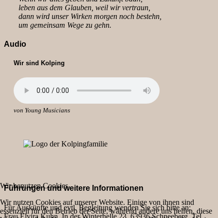
leben aus dem Glauben, weil wir vertraun,
dann wird unser Wirken morgen noch bestehn,
um gemeinsam Wege zu gehn.
Audio
Wir sind Kolping
von Young Musicians
Wir benutzen Cookies
Führungen und weitere Informationen
Wir nutzen Cookies auf unserer Website. Einige von ihnen sind
Für Auskünfte und evtl. Begleitung wenden Sie sich bitte an:
essenziell für den Betrieb der Seite, während andere uns helfen, diese
Frau Elvira Kuhn, In der Winterhelle 23, 63936 Schneeberg, Tel.