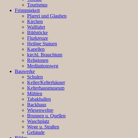
Tourismus
Frömmigkeit
Pfarrei und Glauben
Kirchen
Wallfahrt
Bildstöcke
Flurkreuze
Heilige Statuen
Kapellen
kirchl. Brauchtum
Religionen
Meditationsweg
Bauwerke
Schulen
Keller/Kelterhäuser
Kelterhausmuseum
Mühlen
Tabakhallen
Backhaus
Wiesenwehre
Brunnen u. Quellen
Waschplatz
Wege u. Straßen
Gebäude
Bilder