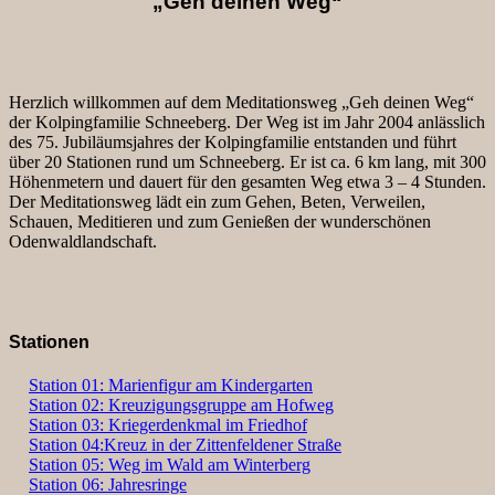
„Geh deinen Weg“
Herzlich willkommen auf dem Meditationsweg „Geh deinen Weg“
der Kolpingfamilie Schneeberg. Der Weg ist im Jahr 2004 anlässlich
des 75. Jubiläumsjahres der Kolpingfamilie entstanden und führt
über 20 Stationen rund um Schneeberg. Er ist ca. 6 km lang, mit 300
Höhenmetern und dauert für den gesamten Weg etwa 3 – 4 Stunden.
Der Meditationsweg lädt ein zum Gehen, Beten, Verweilen,
Schauen, Meditieren und zum Genießen der wunderschönen
Odenwaldlandschaft.
Stationen
Station 01: Marienfigur am Kindergarten
Station 02: Kreuzigungsgruppe am Hofweg
Station 03: Kriegerdenkmal im Friedhof
Station 04:Kreuz in der Zittenfeldener Straße
Station 05: Weg im Wald am Winterberg
Station 06: Jahresringe