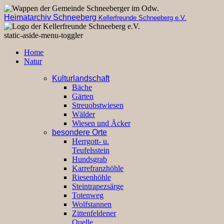
Heimatarchiv Schneeberg
Kellerfreunde Schneeberg e.V.
static-aside-menu-toggler
Home
Natur
Kulturlandschaft
Bäche
Gärten
Streuobstwiesen
Wälder
Wiesen und Äcker
besondere Orte
Herrgott- u.
Teufelsstein
Hundsgrab
Karrefranzhöhle
Riesenhöhle
Steintrapezsärge
Totenweg
Wolfstannen
Zittenfeldener
Quelle