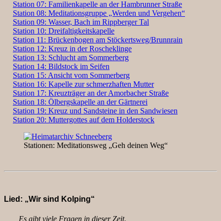
Station 07: Familienkapelle an der Hambrunner Straße
Station 08: Meditationsgruppe „Werden und Vergehen“
Station 09: Wasser, Bach im Rippberger Tal
Station 10: Dreifaltigkeitskapelle
Station 11: Brückenbogen am Stöckertsweg/Brunnrain
Station 12: Kreuz in der Roscheklinge
Station 13: Schlucht am Sommerberg
Station 14: Bildstock im Seifen
Station 15: Ansicht vom Sommerberg
Station 16: Kapelle zur schmerzhaften Mutter
Station 17: Kreuzträger an der Amorbacher Straße
Station 18: Ölbergskapelle an der Gärtnerei
Station 19: Kreuz und Sandsteine in den Sandwiesen
Station 20: Muttergottes auf dem Holderstock
Stationen: Meditationsweg „Geh deinen Weg“
Lied: „Wir sind Kolping“
Es gibt viele Fragen in dieser Zeit.