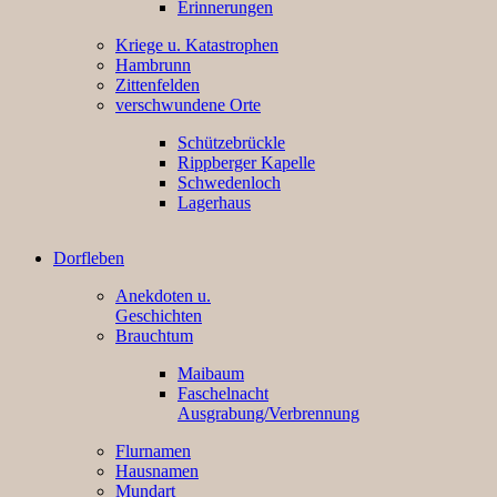
Erinnerungen
Kriege u. Katastrophen
Hambrunn
Zittenfelden
verschwundene Orte
Schützebrückle
Rippberger Kapelle
Schwedenloch
Lagerhaus
Dorfleben
Anekdoten u.
Geschichten
Brauchtum
Maibaum
Faschelnacht
Ausgrabung/Verbrennung
Flurnamen
Hausnamen
Mundart