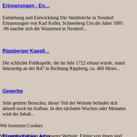
Erinnerungen - En…
Entstehung und Entwicklung Die Steinbrüche in Neudorf
Erinnerungen von Karl Keller, Schneeberg Um die Jahre 1895
-96 machte sich die Wassernot in Neudorf...
Rippberger Kapell…
Die schlichte Feldkapelle, die im Jahr 1722 erbaut wurde, stand
linksseitig an der B47 in Richtung Rippberg, ca. 400 Meter...
Gewerbe
Sehr geehrte Besucher, dieser Teil der Website befindet sich
aktuell noch im Aufbau. In den nächsten Wochen oder Monaten
wird der Inhalt...
Wir benutzen Cookies
Wir nutzen Cookies auf unserer Website. Einige von ihnen sind
Eisenbahnbau: Amo…