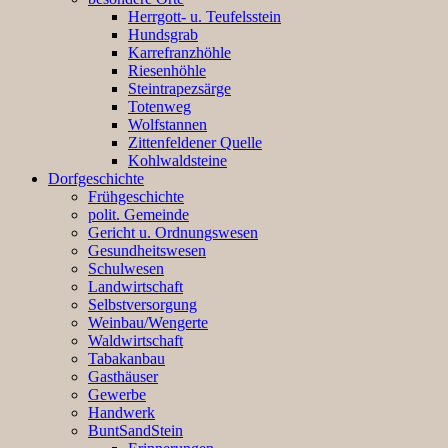
Herrgott- u. Teufelsstein
Hundsgrab
Karrefranzhöhle
Riesenhöhle
Steintrapezsärge
Totenweg
Wolfstannen
Zittenfeldener Quelle
Kohlwaldsteine
Dorfgeschichte
Frühgeschichte
polit. Gemeinde
Gericht u. Ordnungswesen
Gesundheitswesen
Schulwesen
Landwirtschaft
Selbstversorgung
Weinbau/Wengerte
Waldwirtschaft
Tabakanbau
Gasthäuser
Gewerbe
Handwerk
BuntSandStein