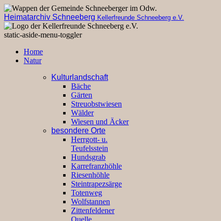
Heimatarchiv Schneeberg
Kellerfreunde Schneeberg e.V.
static-aside-menu-toggler
Home
Natur
Kulturlandschaft
Bäche
Gärten
Streuobstwiesen
Wälder
Wiesen und Äcker
besondere Orte
Herrgott- u.
Teufelsstein
Hundsgrab
Karrefranzhöhle
Riesenhöhle
Steintrapezsärge
Totenweg
Wolfstannen
Zittenfeldener
Quelle