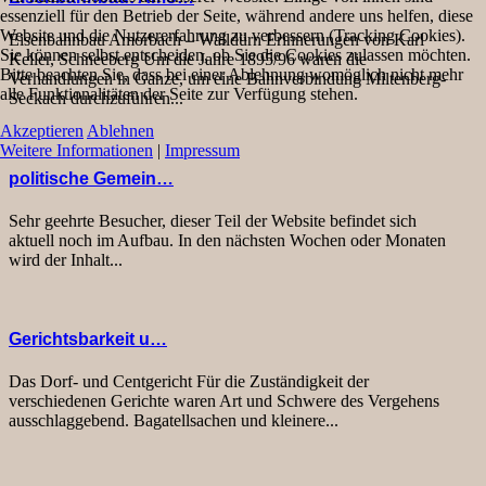
essenziell für den Betrieb der Seite, während andere uns helfen, diese
Website und die Nutzererfahrung zu verbessern (Tracking Cookies).
Eisenbahnbau Amorbach – Walldürn Erinnerungen von Karl
Sie können selbst entscheiden, ob Sie die Cookies zulassen möchten.
Keller, Schneeberg Um die Jahre 1895/96 waren die
Bitte beachten Sie, dass bei einer Ablehnung womöglich nicht mehr
Verhandlungen in Ganze, um eine Bahnverbindung Miltenberg-
alle Funktionalitäten der Seite zur Verfügung stehen.
Seckach durchzuführen...
Akzeptieren
Ablehnen
Weitere Informationen
|
Impressum
politische Gemein…
Sehr geehrte Besucher, dieser Teil der Website befindet sich
aktuell noch im Aufbau. In den nächsten Wochen oder Monaten
wird der Inhalt...
Gerichtsbarkeit u…
Das Dorf- und Centgericht Für die Zuständigkeit der
verschiedenen Gerichte waren Art und Schwere des Vergehens
ausschlaggebend. Bagatellsachen und kleinere...