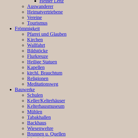
Heiner Lenz
Auswanderer
Heimatvertriebene
Vereine
Tourismus
Frömmigkeit
Pfarrei und Glauben
Kirchen
Wallfahrt
Bildstöcke
Flurkreuze
Heilige Statuen
Kapellen
kirchl. Brauchtum
Religionen
Meditationsweg
Bauwerke
Schulen
Keller/Kelterhäuser
Kelterhausmuseum
Mühlen
Tabakhallen
Backhaus
Wiesenwehre
Brunnen u. Quellen