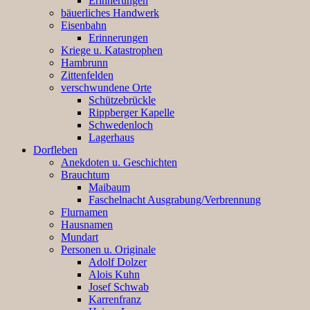
Erinnerungen
bäuerliches Handwerk
Eisenbahn
Erinnerungen
Kriege u. Katastrophen
Hambrunn
Zittenfelden
verschwundene Orte
Schützebrückle
Rippberger Kapelle
Schwedenloch
Lagerhaus
Dorfleben
Anekdoten u. Geschichten
Brauchtum
Maibaum
Faschelnacht Ausgrabung/Verbrennung
Flurnamen
Hausnamen
Mundart
Personen u. Originale
Adolf Dolzer
Alois Kuhn
Josef Schwab
Karrenfranz