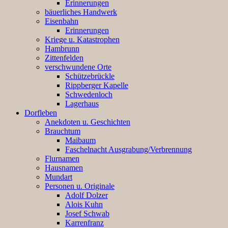
Erinnerungen
bäuerliches Handwerk
Eisenbahn
Erinnerungen
Kriege u. Katastrophen
Hambrunn
Zittenfelden
verschwundene Orte
Schützebrückle
Rippberger Kapelle
Schwedenloch
Lagerhaus
Dorfleben
Anekdoten u. Geschichten
Brauchtum
Maibaum
Faschelnacht Ausgrabung/Verbrennung
Flurnamen
Hausnamen
Mundart
Personen u. Originale
Adolf Dolzer
Alois Kuhn
Josef Schwab
Karrenfranz