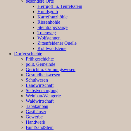
besondere Orte
Herrgott- u. Teufelsstein
Hundsgrab
Karrefranzhöhle
Riesenhöhle
Steintrapezsärge
Totenweg
Wolfstannen
Zittenfeldener Quelle
Kohlwaldsteine
Dorfgeschichte
Frühgeschichte
polit. Gemeinde
Gericht u. Ordnungswesen
Gesundheitswesen
Schulwesen
Landwirtschaft
Selbstversorgung
Weinbau/Wengerte
Waldwirtschaft
Tabakanbau
Gasthäuser
Gewerbe
Handwerk
BuntSandStein