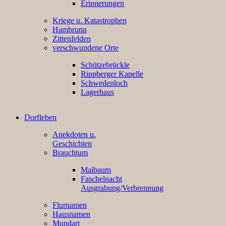
Erinnerungen
Kriege u. Katastrophen
Hambrunn
Zittenfelden
verschwundene Orte
Schützebrückle
Rippberger Kapelle
Schwedenloch
Lagerhaus
Dorfleben
Anekdoten u.
Geschichten
Brauchtum
Maibaum
Faschelnacht
Ausgrabung/Verbrennung
Flurnamen
Hausnamen
Mundart