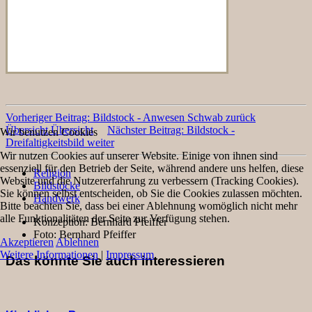
Vorheriger Beitrag: Bildstock - Anwesen Schwab
zurück
Übersicht
Übersicht
Nächster Beitrag: Bildstock -
Wir benutzen Cookies
Dreifaltigkeitsbild
weiter
Wir nutzen Cookies auf unserer Website. Einige von ihnen sind
essenziell für den Betrieb der Seite, während andere uns helfen, diese
Religion
Website und die Nutzererfahrung zu verbessern (Tracking Cookies).
Bildstöcke
Sie können selbst entscheiden, ob Sie die Cookies zulassen möchten.
Handwerk
Bitte beachten Sie, dass bei einer Ablehnung womöglich nicht mehr
alle Funktionalitäten der Seite zur Verfügung stehen.
Konzeption:
Bernhard Pfeiffer
Foto:
Bernhard Pfeiffer
Akzeptieren
Ablehnen
Weitere Informationen
|
Impressum
Das könnte Sie auch interessieren