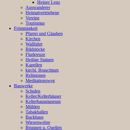
Heiner Lenz
Auswanderer
Heimatvertriebene
Vereine
Tourismus
Frömmigkeit
Pfarrei und Glauben
Kirchen
Wallfahrt
Bildstöcke
Flurkreuze
Heilige Statuen
Kapellen
kirchl. Brauchtum
Religionen
Meditationsweg
Bauwerke
Schulen
Keller/Kelterhäuser
Kelterhausmuseum
Mühlen
Tabakhallen
Backhaus
Wiesenwehre
Brunnen u. Quellen