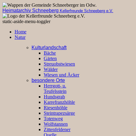
Heimatarchiv Schneeberg
Kellerfreunde Schneeberg e.V.
static-aside-menu-toggler
Home
Natur
Kulturlandschaft
Bäche
Gärten
Streuobstwiesen
Wälder
Wiesen und Äcker
besondere Orte
Herrgott- u.
Teufelsstein
Hundsgrab
Karrefranzhöhle
Riesenhöhle
Steintrapezsärge
Totenweg
Wolfstannen
Zittenfeldener
Quelle