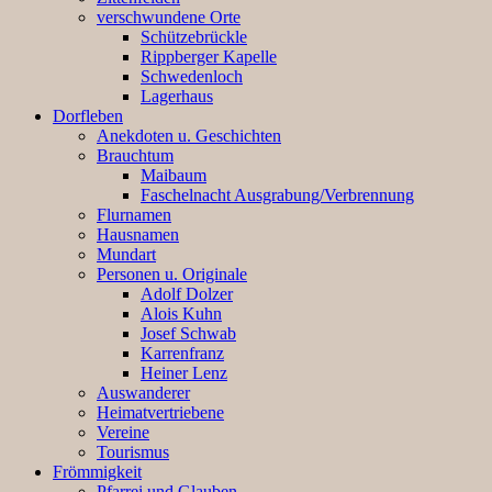
verschwundene Orte
Schützebrückle
Rippberger Kapelle
Schwedenloch
Lagerhaus
Dorfleben
Anekdoten u. Geschichten
Brauchtum
Maibaum
Faschelnacht Ausgrabung/Verbrennung
Flurnamen
Hausnamen
Mundart
Personen u. Originale
Adolf Dolzer
Alois Kuhn
Josef Schwab
Karrenfranz
Heiner Lenz
Auswanderer
Heimatvertriebene
Vereine
Tourismus
Frömmigkeit
Pfarrei und Glauben