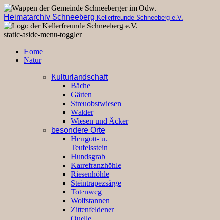
Heimatarchiv Schneeberg
Kellerfreunde Schneeberg e.V.
static-aside-menu-toggler
Home
Natur
Kulturlandschaft
Bäche
Gärten
Streuobstwiesen
Wälder
Wiesen und Äcker
besondere Orte
Herrgott- u.
Teufelsstein
Hundsgrab
Karrefranzhöhle
Riesenhöhle
Steintrapezsärge
Totenweg
Wolfstannen
Zittenfeldener
Quelle