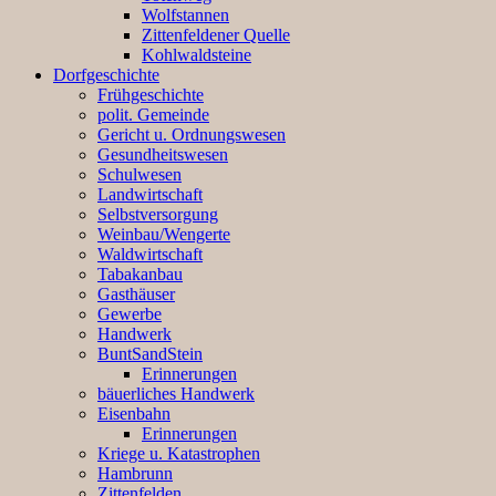
Wolfstannen
Zittenfeldener Quelle
Kohlwaldsteine
Dorfgeschichte
Frühgeschichte
polit. Gemeinde
Gericht u. Ordnungswesen
Gesundheitswesen
Schulwesen
Landwirtschaft
Selbstversorgung
Weinbau/Wengerte
Waldwirtschaft
Tabakanbau
Gasthäuser
Gewerbe
Handwerk
BuntSandStein
Erinnerungen
bäuerliches Handwerk
Eisenbahn
Erinnerungen
Kriege u. Katastrophen
Hambrunn
Zittenfelden