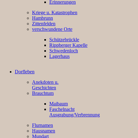
Erinnerungen
Kriege u. Katastrophen
Hambrunn
Zittenfelden
verschwundene Orte
Schützebrückle
Rippberger Kapelle
Schwedenloch
Lagerhaus
Dorfleben
Anekdoten u.
Geschichten
Brauchtum
Maibaum
Faschelnacht
Ausgrabung/Verbrennung
Flurnamen
Hausnamen
Mundart