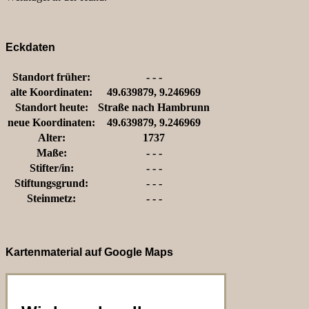
Eckdaten
Standort früher:
- - -
alte Koordinaten:
49.639879, 9.246969
Standort heute:
Straße nach Hambrunn
neue Koordinaten:
49.639879, 9.246969
Alter:
1737
Maße:
- - -
Stifter/in:
- - -
Stiftungsgrund:
- - -
Steinmetz:
- - -
Kartenmaterial auf Google Maps